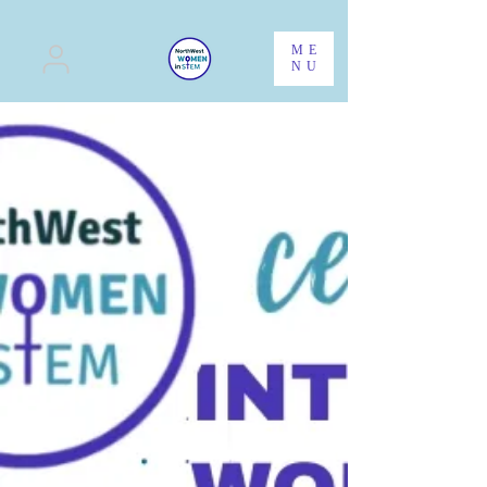
ME
NU